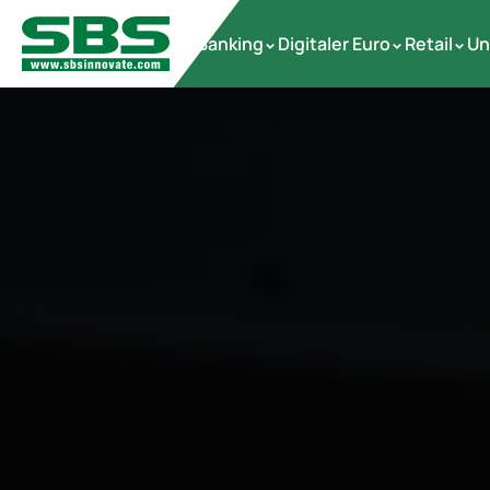
Banking
Digitaler Euro
Retail
Un
 >
 >
 >