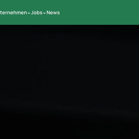
ternehmen
Jobs
News
 >
 >