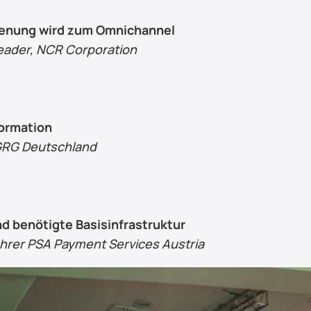
dienung wird zum Omnichannel
eader, NCR Corporation
ormation
 GRG Deutschland
end benötigte Basisinfrastruktur
ührer PSA Payment Services Austria