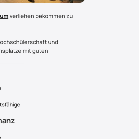
kum
 verliehen bekommen zu 
Hochschülerschaft und 
plätze mit guten 
 
tsfähige 
nanz 
e