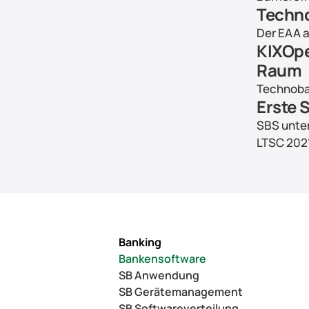
Techno
Der EAA al
KIXOpe
Raum
Technoban
Erste 
SBS unter
LTSC 2021
Banking
Bankensoftware
SB Anwendung
SB Gerätemanagement
SB Softwareverteilung