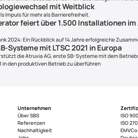
logiewechsel mit Weitblick
s Impuls für mehr als Barrierefreiheit.
rator feiert über 1.500 Installationen im
k 2024: Ein Rückblick auf 14 Jahre erfolgreiche Zusamm
SB-Systeme mit LTSC 2021 in Europa
stützt die Atruvia AG, erste SB-Systeme mit dem Betrieb
 in den produktiven Betrieb zu überführen
Unternehmen
Zertifi
Über SBS
ISO 900
Referenzen
ISO 27
Nachhaltigkeit
EMVCo
Jobs
Deutsc