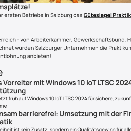
umsplätze!
der ersten Betriebe in Salzburg das 
Gütesiegel Prakti
Österreich - von Arbeiterkammer, Gewerkschaftsbund, 
hnet wurden Salzburger Unternehmen die Praktikums
Entlohnung anbieten!
e
s Vorreiter mit Windows 10 IoT LTSC 2024
tützung
etzt früh auf Windows 10 IoT LTSC 2024 für sichere, zukunf
eme
sam barrierefrei: Umsetzung mit der Fi
atik
eiheit ist kein Zusatz, sondern ein Qualitätsgewinn für all