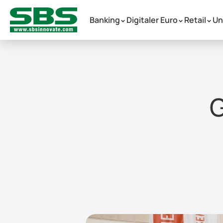
Banking
Digitaler Euro
Retail
Un
 >
 >
 >
G