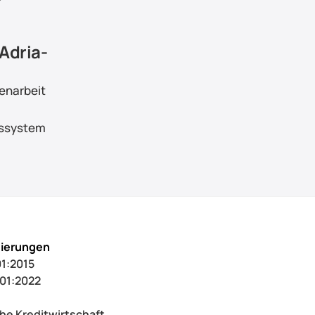
 Adria-
enarbeit
ssystem 
zierungen
1:2015
001:2022
he Kreditwirtschaft